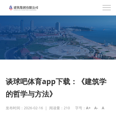
谈球吧体育app下载：《建筑学
的哲学与方法》
发布时间：2026-02-16
|
阅读量：
210
字号：
A+
A-
A