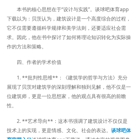
本书的核心思想在于“设计与实践”。谈球吧体育app
下载以为：贝茨认为，建筑设计是一个高度综合的过程，
它不仅需要遵循科学规律和美学法则，还要适应社会需
求。因此，他在书中探讨了如何将理论知识转化为实际操
作的方法和策略。
四、作者的学术价值
1. **批判性思维**：《建筑学的哲学与方法》充分
展现了贝茨对建筑学的深刻理解和独到见解，他不仅是一
位建筑师，更是一位思想家，他的观点具有很高的前瞻
性。
2. **艺术导向**：这本书强调了建筑设计不仅仅是
技术上的实现，更是情感、文化、社会的表达。
谈球吧体